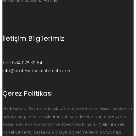
Bursluluk Sınavlarına Hazırlık
İletişim Bilgilerimiz
Tel:
0534 078 39 64
info@profesyonelmatematik.com
Çerez Politikası
Profesyonel Matematik, olarak müşterilerimizin kişisel verilerinin
hukuka uygun olarak işlenmesine son derece önem veriyoruz.
Kişisel Verilerin Korunması ve İşlenmesi Bildirimi (“Bildirim”) ile
kişisel verilerin, başta 6698 sayılı Kişisel Verilerin Korunması