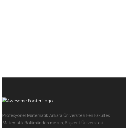
Bahçelievler Lise Özel Ders
Balgat Matematik Kursu
Yapracık
YKS Özel Ders
Yapracık Matematik Kursu
Dikmen LGS Özel Ders
Doruk Hoca Özel Ders
Gökhan Hoca Özel Ders
Yaşamkent
12.Sınıf Özel Ders
Hacılar Fizik Özel Ders
Çiğdem Mahallesi Fizik
Özel Ders
Türkkonut Fizik Özel Ders
Türkkonut LGS Özel Ders
Online TYT Matematik Özel Ders
Online AYT Matematik Özel
Ders
Fethiye Matematik Özel Ders
Online LGS Matematik Özel
Ders
Profesyonel Matematik Ankara Üniversitesi Fen Fakültesi
Matematik Bölümünden mezun, Başkent Üniversitesi