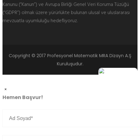
Kanunu (“Kanun”) ve Avrupa Birliği Genel Veri Koruma Tüzüğü
(“GDPR”) olmak üzere yürürlükte bulunan ulusal ve uluslararası
mevzuatla uyumluluğu hedefliyoruz.
Copyright © 2017 Profesyonel Matematik MRA Dizayn A.Ş
Kuruluşudur.
×
Hemen Başvur!