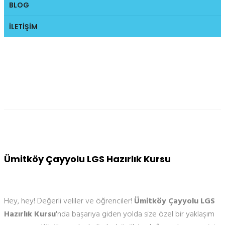
BLOG
İLETIŞIM
Ümitköy Çayyolu LGS
Hazırlık Kursu
Ümitköy Çayyolu LGS Hazırlık Kursu
Hey, hey! Değerli veliler ve öğrenciler!
Ümitköy Çayyolu LGS
Hazırlık Kursu
'nda başarıya giden yolda size özel bir yaklaşım