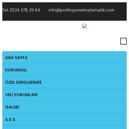
Tel:
0534 078 39 64
info@profesyonelmatematik.com
Biz Takip Edin:
ANA SAYFA
KURUMSAL
ÖZEL DERSLERIMIZ
VELI YORUMLARI
GALERI
S.S.S