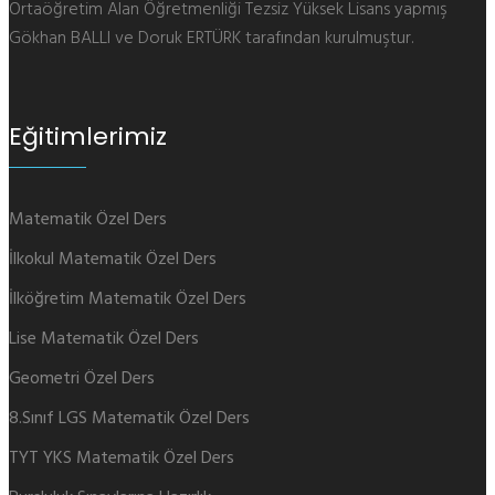
Ortaöğretim Alan Öğretmenliği Tezsiz Yüksek Lisans yapmış
Gökhan BALLI ve Doruk ERTÜRK tarafından kurulmuştur.
Eğitimlerimiz
Matematik Özel Ders
İlkokul Matematik Özel Ders
İlköğretim Matematik Özel Ders
Lise Matematik Özel Ders
Geometri Özel Ders
8.Sınıf LGS Matematik Özel Ders
TYT YKS Matematik Özel Ders