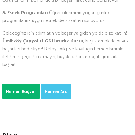
eğitmenlerimizle her ders bir başarı hikayesine dönüşüyor.
5. Esnek Programlar:
Öğrencilerimizin yoğun günlük
programlarına uygun esnek ders saatleri sunuyoruz.
Geleceğiniz için adım atın ve başarıya giden yolda bize katılın!
Ümitköy Çayyolu LGS Hazırlık Kursu
, küçük gruplarla büyük
başarıları hedefliyor! Detaylı bilgi ve kayıt için hemen bizimle
iletişime geçin. Unutmayın, büyük başarılar küçük gruplarla
başlar!
Hemen Başvur
Hemen Ara