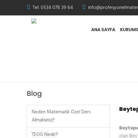
Tel:
0534 078 39 64
info@profesyonelmate
ANA SAYFA
KURUMS
Beytepe Özel Ders
Blog
Beyte
Neden Matematik Özel Ders
Almalısınız?
Beytepe
TEOG Nedir?
olan Beyt