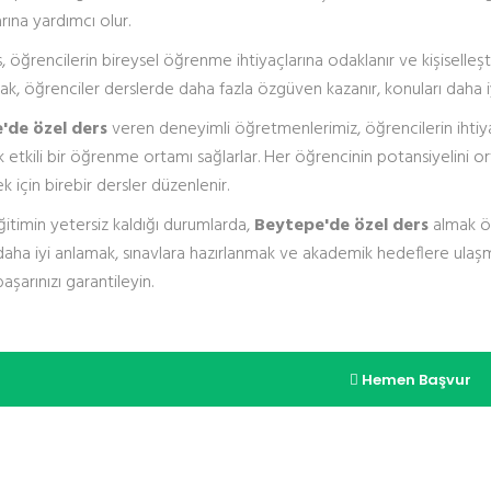
rına yardımcı olur.
, öğrencilerin bireysel öğrenme ihtiyaçlarına odaklanır ve kişiselleşt
ak, öğrenciler derslerde daha fazla özgüven kazanır, konuları daha iyi
'de özel ders
veren deneyimli öğretmenlerimiz, öğrencilerin ihtiy
k etkili bir öğrenme ortamı sağlarlar. Her öğrencinin potansiyelini 
 için birebir dersler düzenlenir.
 eğitimin yetersiz kaldığı durumlarda,
Beytepe'de özel ders
almak öğ
daha iyi anlamak, sınavlara hazırlanmak ve akademik hedeflere ulaşma
aşarınızı garantileyin.
Hemen Başvur