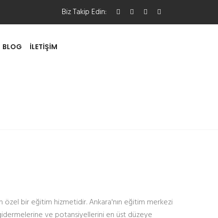
Biz Takip Edin:
BLOG
İLETIŞIM
n özel bir eğitim hizmetidir. Ankara'nın eğitim merkezi
i gidermelerine ve potansiyellerini en üst düzeye