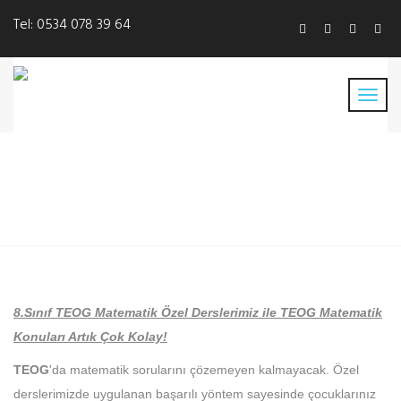
Tel:
0534 078 39 64
TEOG Matematik Özel Ders
8.Sınıf TEOG Matematik Özel Derslerimiz ile TEOG Matematik
Konuları Artık Çok Kolay!
TEOG
'da matematik sorularını çözemeyen kalmayacak. Özel
derslerimizde uygulanan başarılı yöntem sayesinde çocuklarınız