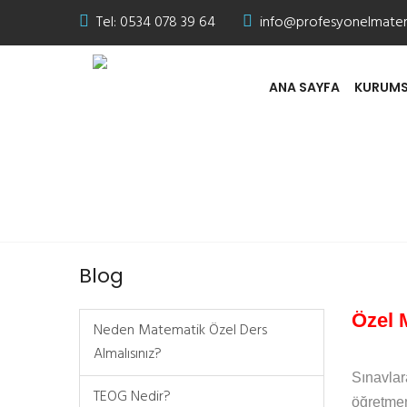
Tel:
0534 078 39 64
info@profesyonelmate
ANA SAYFA
KURUMS
Özel Matematik Dersi V
Blog
Özel 
Neden Matematik Özel Ders
Almalısınız?
Sınavlar
TEOG Nedir?
öğretmen