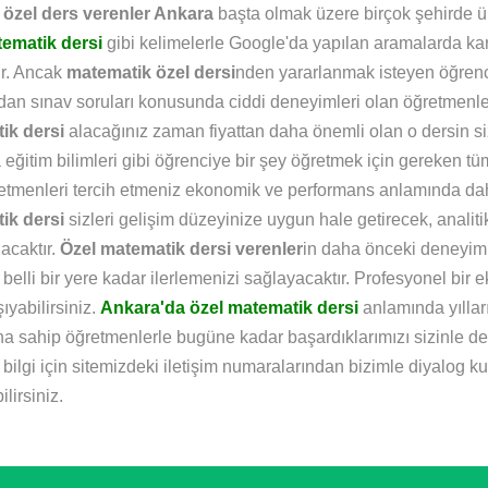
n
özel ders verenler Ankara
başta olmak üzere birçok şehirde ün
tematik dersi
gibi kelimelerle Google'da yapılan aramalarda kar
ır. Ancak
matematik özel dersi
nden yararlanmak isteyen öğrenci 
an sınav soruları konusunda ciddi deneyimleri olan öğretmenle
ik dersi
alacağınız zaman fiyattan daha önemli olan o dersin siz
eğitim bilimleri gibi öğrenciye bir şey öğretmek için gereken tüm
etmenleri tercih etmeniz ekonomik ve performans anlamında dah
ik dersi
sizleri gelişim düzeyinize uygun hale getirecek, anali
lacaktır.
Özel matematik dersi verenler
in daha önceki deneyiml
i belli bir yere kadar ilerlemenizi sağlayacaktır. Profesyonel bir
ıyabilirsiniz.
Ankara'da özel matematik dersi
anlamında yıllar
na sahip öğretmenlerle bugüne kadar başardıklarımızı sizinle de
bilgi için sitemizdeki iletişim numaralarından bizimle diyalog kurab
lirsiniz.