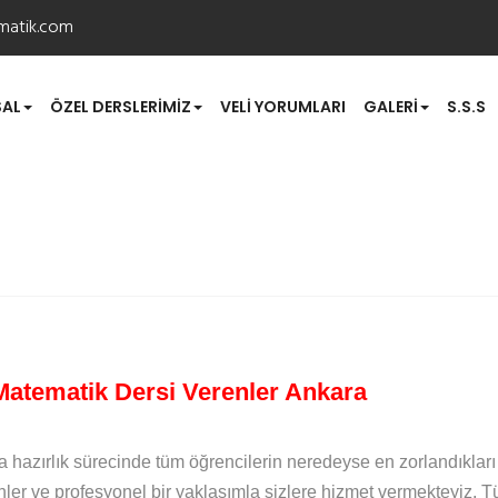
matik.com
AL
ÖZEL DERSLERIMIZ
VELI YORUMLARI
GALERI
S.S.S
erenler Ankara
Matematik Dersi Verenler Ankara
a hazırlık sürecinde tüm öğrencilerin neredeyse en zorlandıklar
ler ve profesyonel bir yaklaşımla sizlere hizmet vermekteyiz. T