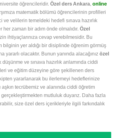
iversite öğrencileridir.
Özel ders Ankara
,
online
şımıza matematik bölümü öğrencilerinin profilleri
ve velilerin temeldeki hedefi sınava hazırlık
r her zaman bir adım önde olmalıdır.
Özel
in ihtiyaçlarınıza cevap verebilmesidir. Bu
 bilginin yer aldığı bir disiplinde öğrenim görmüş
a yararlı olacaktır. Bunun yanında alacağınız
özel
tik düşünme ve sınava hazırlık anlamında ciddi
eri ve eğitim düzeyine göre şekillenen ders
 ekipten yararlanarak bu ilerlemeyi hedeflerinize
ı aşkın tecrübemiz ve alanında ciddi öğretim
 gerçekleştirmekten mutluluk duyarız. Daha fazla
ilir, size özel ders içerikleriyle ilgili farkındalık