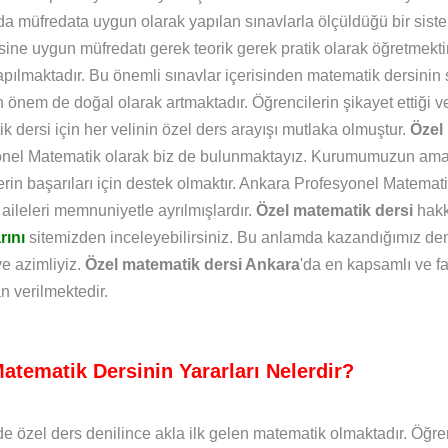
da müfredata uygun olarak yapılan sınavlarla ölçüldüğü bir sistem
isine uygun müfredatı gerek teorik gerek pratik olarak öğretmekti
apılmaktadır. Bu önemli sınavlar içerisinden matematik dersin
 önem de doğal olarak artmaktadır. Öğrencilerin şikayet ettiği
k dersi için her velinin özel ders arayışı mutlaka olmuştur.
Özel
nel Matematik olarak biz de bulunmaktayız. Kurumumuzun amac
erin başarıları için destek olmaktır. Ankara Profesyonel Matemat
 aileleri memnuniyetle ayrılmışlardır.
Özel matematik dersi
hakk
rını
sitemizden inceleyebilirsiniz. Bu anlamda kazandığımız den
ve azimliyiz.
Özel matematik dersi Ankara
'da en kapsamlı ve f
n verilmektedir.
atematik Dersinin Yararları Nelerdir?
de özel ders denilince akla ilk gelen matematik olmaktadır. Öğre