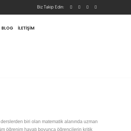
Biz Takip Edin:
BLOG
İLETIŞIM
ı derslerden biri olan matematik alanında uzman
üm öğrenim hayatı boyunca öğrencilerin kritik