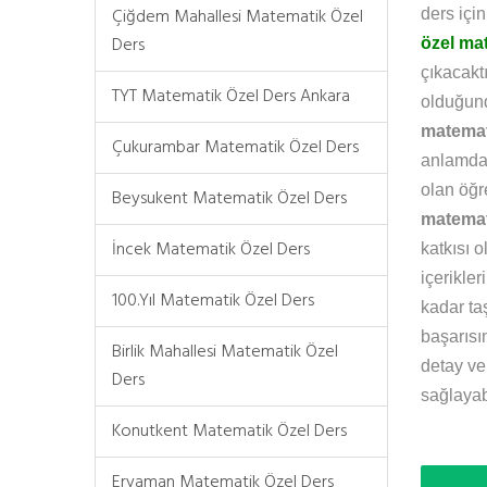
Çiğdem Mahallesi Matematik Özel
ders içi
Ders
özel ma
çıkacakt
TYT Matematik Özel Ders Ankara
olduğund
matemat
Çukurambar Matematik Özel Ders
anlamda 
olan öğr
Beysukent Matematik Özel Ders
matemat
İncek Matematik Özel Ders
katkısı o
içerikler
100.Yıl Matematik Özel Ders
kadar taş
başarısı
Birlik Mahallesi Matematik Özel
detay ve 
Ders
sağlayabi
Konutkent Matematik Özel Ders
Eryaman Matematik Özel Ders