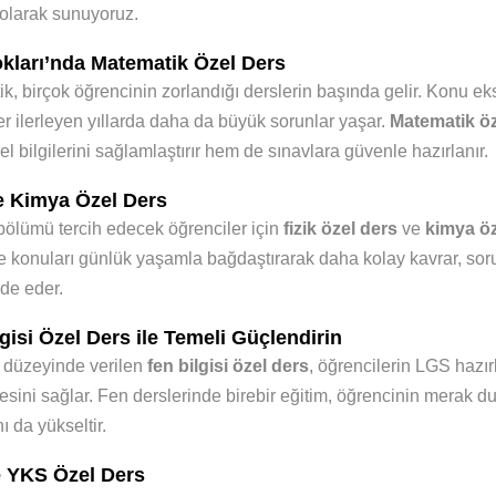
 olarak sunuyoruz.
okları’nda Matematik Özel Ders
k, birçok öğrencinin zorlandığı derslerin başında gelir. Konu ek
er ilerleyen yıllarda daha da büyük sorunlar yaşar.
Matematik öz
l bilgilerini sağlamlaştırır hem de sınavlara güvenle hazırlanır.
ve Kimya Özel Ders
bölümü tercih edecek öğrenciler için
fizik özel ders
ve
kimya öz
e konuları günlük yaşamla bağdaştırarak daha kolay kavrar, soru
lde eder.
gisi Özel Ders ile Temeli Güçlendirin
 düzeyinde verilen
fen bilgisi özel ders
, öğrencilerin LGS hazı
mesini sağlar. Fen derslerinde birebir eğitim, öğrencinin merak
ı da yükseltir.
 YKS Özel Ders