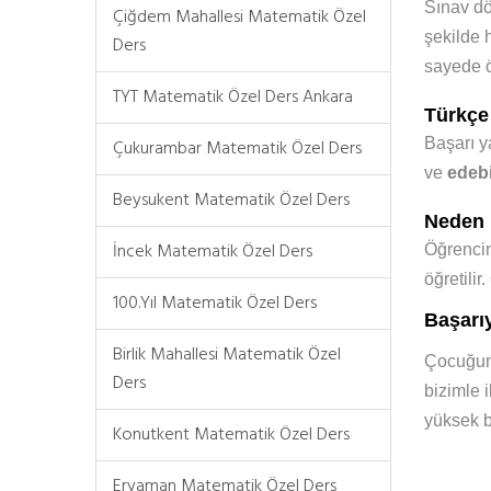
Sınav dön
Çiğdem Mahallesi Matematik Özel
şekilde 
Ders
sayede ö
TYT Matematik Özel Ders Ankara
Türkçe
Başarı y
Çukurambar Matematik Özel Ders
ve
edebi
Beysukent Matematik Özel Ders
Neden İ
İncek Matematik Özel Ders
Öğrencin
öğretilir.
100.Yıl Matematik Özel Ders
Başarıy
Birlik Mahallesi Matematik Özel
Çocuğunu
Ders
bizimle 
yüksek b
Konutkent Matematik Özel Ders
Eryaman Matematik Özel Ders