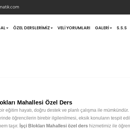
matik.com
AL
ÖZEL DERSLERIMIZ
VELI YORUMLARI
GALERI
S.S.S
Özel Ders
lokları Mahallesi Özel Ders
 bir eğitim hayatı, doğru destek ve planlı çalışma ile mümkündür.
inde öğrencilerin birebir ilgilenilmesi, eksik konuların tespit e
em taşır.
İşçi Blokları Mahallesi özel ders
hizmetimiz ile öğren