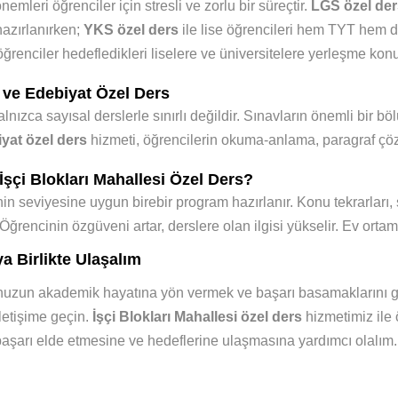
emleri öğrenciler için stresli ve zorlu bir süreçtir.
LGS özel der
hazırlanırken;
YKS özel ders
ile lise öğrencileri hem TYT hem d
ğrenciler hedefledikleri liselere ve üniversitelere yerleşme kon
 ve Edebiyat Özel Ders
alnızca sayısal derslerle sınırlı değildir. Sınavların önemli bir 
yat özel ders
hizmeti, öğrencilerin okuma-anlama, paragraf çöz
şçi Blokları Mahallesi Özel Ders?
in seviyesine uygun birebir program hazırlanır.
Konu tekrarları, 
Öğrencinin özgüveni artar, derslere olan ilgisi yükselir.
Ev ortam
a Birlikte Ulaşalım
zun akademik hayatına yön vermek ve başarı basamaklarını g
iletişime geçin.
İşçi Blokları Mahallesi özel ders
hizmetimiz ile 
aşarı elde etmesine ve hedeflerine ulaşmasına yardımcı olalım.