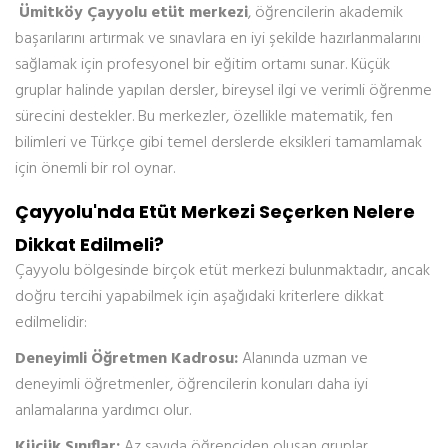
Ümitköy Çayyolu etüt merkezi
, öğrencilerin akademik
başarılarını artırmak ve sınavlara en iyi şekilde hazırlanmalarını
sağlamak için profesyonel bir eğitim ortamı sunar. Küçük
gruplar halinde yapılan dersler, bireysel ilgi ve verimli öğrenme
sürecini destekler. Bu merkezler, özellikle matematik, fen
bilimleri ve Türkçe gibi temel derslerde eksikleri tamamlamak
için önemli bir rol oynar.
Çayyolu'nda Etüt Merkezi Seçerken Nelere
Dikkat Edilmeli?
Çayyolu bölgesinde birçok etüt merkezi bulunmaktadır, ancak
doğru tercihi yapabilmek için aşağıdaki kriterlere dikkat
edilmelidir:
Deneyimli Öğretmen Kadrosu:
Alanında uzman ve
deneyimli öğretmenler, öğrencilerin konuları daha iyi
anlamalarına yardımcı olur.
Küçük Sınıflar:
Az sayıda öğrenciden oluşan gruplar,