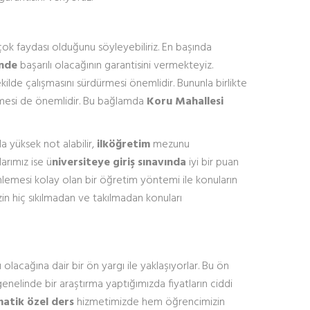
çok faydası olduğunu söyleyebiliriz. En başında
nde
başarılı olacağının garantisini vermekteyiz.
ekilde çalışmasını sürdürmesi önemlidir. Bununla birlikte
irmesi de önemlidir. Bu bağlamda
Koru Mahallesi
a yüksek not alabilir,
ilköğretim
mezunu
rımız ise ü
niversiteye giriş sınavında
iyi bir puan
dinlemesi kolay olan bir öğretim yöntemi ile konuların
in hiç sıkılmadan ve takılmadan konuları
 olacağına dair bir ön yargı ile yaklaşıyorlar. Bu ön
genelinde bir araştırma yaptığımızda fiyatların ciddi
atik özel ders
hizmetimizde hem öğrencimizin