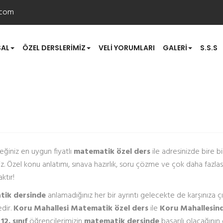
.com
AL
ÖZEL DERSLERIMIZ
VELI YORUMLARI
GALERI
S.S.S
ik Özel Ders
eğiniz en uygun fiyatlı
matematik özel ders
ile adresinizde bire b
iniz. Özel konu anlatımı, sınava hazırlık, soru çözme ve çok daha fazlası
ktır!
ik dersinde
anlamadığınız her bir ayrıntı gelecekte de karşınıza
dir.
Koru Mahallesi Matematik özel ders
ile
Koru Mahallesin
 12. sınıf
öğrencilerimizin
matematik dersinde
başarılı olacağının 