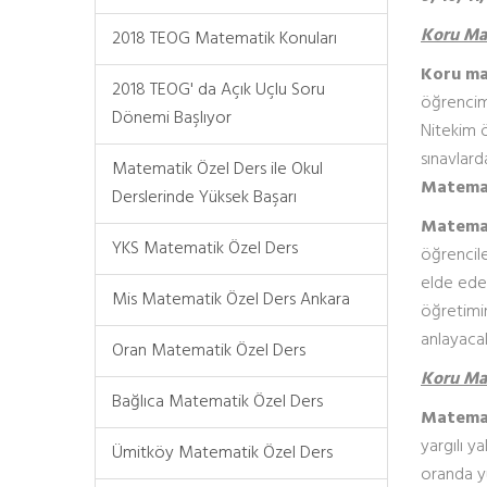
Koru Mah
2018 TEOG Matematik Konuları
Koru ma
2018 TEOG' da Açık Uçlu Soru
öğrencimi
Dönemi Başlıyor
Nitekim 
sınavlard
Matematik Özel Ders ile Okul
Matemat
Derslerinde Yüksek Başarı
Matemat
YKS Matematik Özel Ders
öğrencil
elde edeb
Mis Matematik Özel Ders Ankara
öğretimin
anlayacak
Oran Matematik Özel Ders
Koru Mah
Bağlıca Matematik Özel Ders
Matemat
yargılı y
Ümitköy Matematik Özel Ders
oranda y