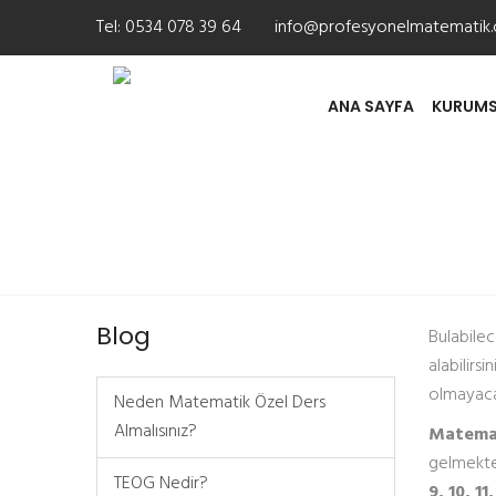
Tel:
0534 078 39 64
info@profesyonelmatematik
ANA SAYFA
KURUMS
Koru Mahallesi Matemat
Blog
Bulabilec
alabilirs
olmayaca
Neden Matematik Özel Ders
Almalısınız?
Matemat
gelmekte
TEOG Nedir?
9, 10, 11,