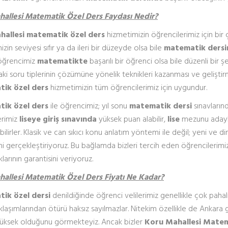
allesi Matematik Özel Ders Faydası Nedir?
hallesi matematik özel ders
hizmetimizin öğrencilerimiz için bir 
zin seviyesi sıfır ya da ileri bir düzeyde olsa bile
matematik dersi
öğrencimiz
matematikte
başarılı bir öğrenci olsa bile düzenli bir ş
aki soru tiplerinin çözümüne yönelik teknikleri kazanması ve gelişt
ik özel ders
hizmetimizin tüm öğrencilerimiz için uygundur.
ik özel ders
ile öğrencimiz; yıl sonu
matematik dersi
sınavlarınd
erimiz
liseye giriş sınavında
yüksek puan alabilir,
lise
mezunu adayla
ilirler. Klasik ve can sıkıcı konu anlatım yöntemi ile değil; yeni ve 
i gerçekleştiriyoruz. Bu bağlamda bizleri tercih eden öğrencilerimiz
larının garantisini veriyoruz.
allesi Matematik Özel Ders Fiyatı Ne Kadar?
ik özel dersi
denildiğinde öğrenci velilerimiz genellikle çok pahalı
aklaşımlarından ötürü haksız sayılmazlar. Nitekim özellikle de Ankara 
üksek olduğunu görmekteyiz. Ancak bizler
Koru Mahallesi Matem