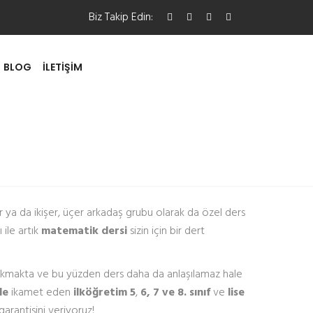
Biz Takip Edin:
BLOG
İLETIŞIM
ir ya da ikişer, üçer arkadaş grubu olarak da özel ders
 ile artık
matematik dersi
sizin için bir dert
 çıkmakta ve bu yüzden ders daha da anlaşılamaz hale
de
ikamet eden
ilköğretim 5
,
6, 7 ve 8. sınıf
ve
lise
garantisini veriyoruz!