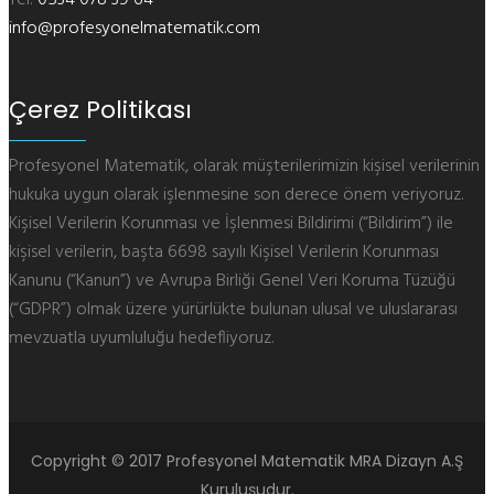
Tel:
0534 078 39 64
info@profesyonelmatematik.com
Çerez Politikası
Profesyonel Matematik, olarak müşterilerimizin kişisel verilerinin
hukuka uygun olarak işlenmesine son derece önem veriyoruz.
Kişisel Verilerin Korunması ve İşlenmesi Bildirimi (“Bildirim”) ile
kişisel verilerin, başta 6698 sayılı Kişisel Verilerin Korunması
Kanunu (“Kanun”) ve Avrupa Birliği Genel Veri Koruma Tüzüğü
(“GDPR”) olmak üzere yürürlükte bulunan ulusal ve uluslararası
mevzuatla uyumluluğu hedefliyoruz.
Copyright © 2017 Profesyonel Matematik MRA Dizayn A.Ş
Kuruluşudur.