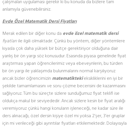
çalışmaları uygulaması gerekir ki bu konuda da bizlere tam
anlamıyla güvenebilirsiniz.
Evde Özel Matematik Dersi Fiyatları
Merak edilen bir diğer konu da
evde özel matematik dersi
fiyatları
ile ilgili olmaktadır. Çünkü bu yöntem, diğer yöntemlere
kıyasla çok daha yüksek bir bütçe gerektiriyor olduğuna dair
yanlış bir ön yargı söz konusudur. Esasında piyasa genelinde fiyat
araştırması yapan öğrencilerimiz veya ebeveynlerin, bu türden
bir ön yargı ile yaklaşımda bulunmalarını normal karşılıyoruz
ancak bizler öğrencimizin
matematikteki
eksikliklerini en iyi bir
şekilde tamamlamasını ve soru çözme becerisini de kazanmasını
sağlıyoruz. Tüm bu süreçte sizlere sunduğumuz fiyat teklifi ise
oldukça makul bir seviyededir. Ancak sizlere kesin bir fiyat aralığı
veremiyoruz çünkü hangi konuların işleneceği, ne kadar süre ile
ders alınacağı, özel dersin kişiye özel mi yoksa 2’şer, 3’er gruplar
için mi verileceği gibi ayrıntılar fiyatları etkilemektedir. Dolayısıyla