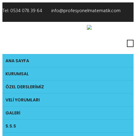
Tel:
0534 078 39 64
info@profesyonelmatematik.com
Biz Takip Edin:
ANA SAYFA
KURUMSAL
ÖZEL DERSLERIMIZ
VELI YORUMLARI
GALERI
S.S.S