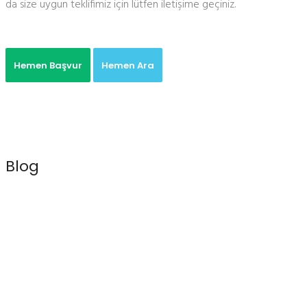
da size uygun teklifimiz için lütfen iletişime geçiniz.
Hemen Başvur
Hemen Ara
Blog
Neden Matematik Özel Ders Almalısınız?
TEOG Nedir?
2018
TEOG Matematik Konuları
2018 TEOG' da Açık Uçlu Soru Dönemi
Başlıyor
Matematik Özel Ders ile Okul Derslerinde Yüksek Başarı
YKS Matematik Özel Ders
Mis Matematik Özel Ders Ankara
Oran
Matematik Özel Ders
Bağlıca Matematik Özel Ders
Ümitköy
Matematik Özel Ders
Çiğdem Mahallesi Matematik Özel Ders