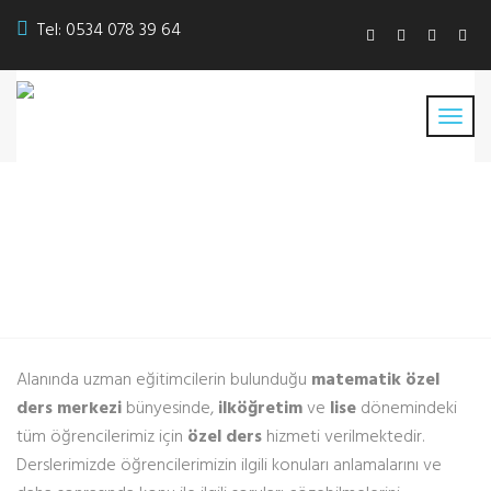
Tel:
0534 078 39 64
Matematik Özel Ders
Merkezi
Alanında uzman eğitimcilerin bulunduğu
matematik özel
ders merkezi
bünyesinde,
ilköğretim
ve
lise
dönemindeki
tüm öğrencilerimiz için
özel ders
hizmeti verilmektedir.
Derslerimizde öğrencilerimizin ilgili konuları anlamalarını ve