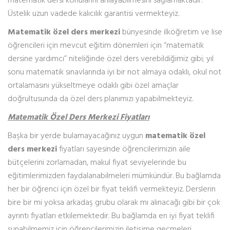
matematik dersi konularını anlayabilmesini sağlamaktadır.
Üstelik uzun vadede kalıcılık garantisi vermekteyiz.
Matematik özel ders merkezi
bünyesinde ilköğretim ve lise
öğrencileri için mevcut eğitim dönemleri için “matematik
dersine yardımcı” niteliğinde özel ders verebildiğimiz gibi; yıl
sonu matematik sınavlarında iyi bir not almaya odaklı, okul not
ortalamasını yükseltmeye odaklı gibi özel amaçlar
doğrultusunda da özel ders planımızı yapabilmekteyiz.
Matematik Özel Ders Merkezi Fiyatları
Başka bir yerde bulamayacağınız uygun
matematik özel
ders merkezi
fiyatları sayesinde öğrencilerimizin aile
bütçelerini zorlamadan, makul fiyat seviyelerinde bu
eğitimlerimizden faydalanabilmeleri mümkündür. Bu bağlamda
her bir öğrenci için özel bir fiyat teklifi vermekteyiz. Derslerin
bire bir mi yoksa arkadaş grubu olarak mı alınacağı gibi bir çok
ayrıntı fiyatları etkilemektedir. Bu bağlamda en iyi fiyat teklifi
sunabilmemiz için öğrencilerimizin iletişime geçmeleri