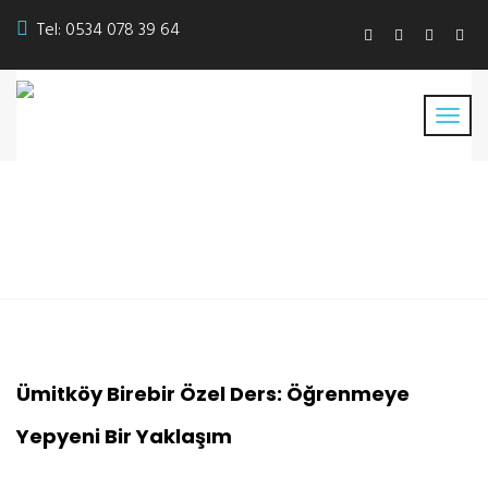
Tel:
0534 078 39 64
Ümitköy Birebir Özel Ders
Ümitköy Birebir Özel Ders: Öğrenmeye
Yepyeni Bir Yaklaşım