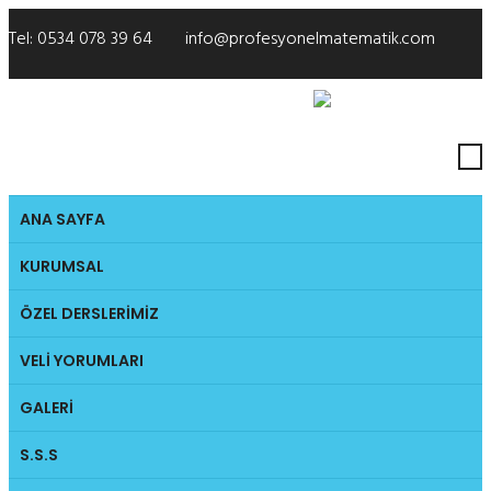
Tel:
0534 078 39 64
info@profesyonelmatematik.com
Biz Takip Edin:
ANA SAYFA
KURUMSAL
ÖZEL DERSLERIMIZ
VELI YORUMLARI
GALERI
S.S.S