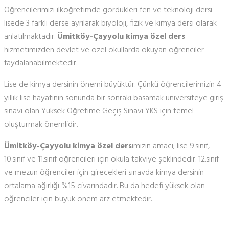
Öğrencilerimizi ilköğretimde gördükleri fen ve teknoloji dersi
lisede 3 farklı derse ayrılarak biyoloji, fizik ve kimya dersi olarak
anlatılmaktadır.
Ümitköy-Çayyolu kimya özel ders
hizmetimizden devlet ve özel okullarda okuyan öğrenciler
faydalanabilmektedir.
Lise de kimya dersinin önemi büyüktür. Çünkü öğrencilerimizin 4
yıllık lise hayatının sonunda bir sonraki basamak üniversiteye giriş
sınavı olan Yüksek Öğretime Geçiş Sınavı YKS için temel
oluşturmak önemlidir.
Ümitköy-Çayyolu kimya özel ders
imizin amacı; lise 9.sınıf,
10.sınıf ve 11.sınıf öğrencileri için okula takviye şeklindedir. 12.sınıf
ve mezun öğrenciler için girecekleri sınavda kimya dersinin
ortalama ağırlığı %15 civarındadır. Bu da hedefi yüksek olan
öğrenciler için büyük önem arz etmektedir.