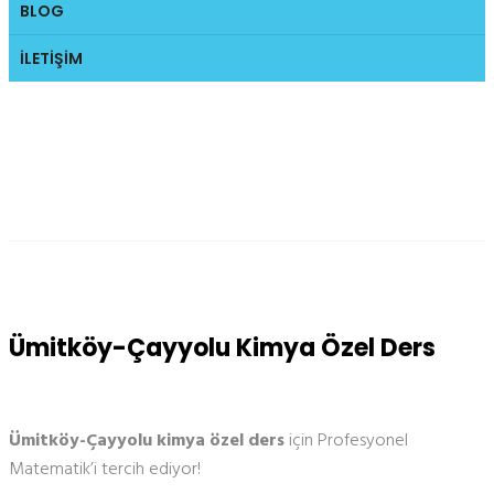
BLOG
İLETIŞIM
Ümitköy-Çayyolu Kimya
Özel Ders
Ümitköy-Çayyolu Kimya Özel Ders
Ümitköy-Çayyolu kimya özel ders
için Profesyonel
Matematik’i tercih ediyor!