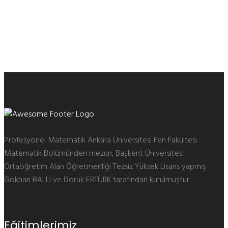
Yenimahalle Matematik Kursu
7.Sınıf Matematik Özel Ders
Ücretleri Ne Kadar?
6.Sınıf Matematik Özel Ders Almanın
Yararları
Profesyonel Matematik Ankara Üniversitesi Fen Fakültesi
Matematik Bölümünden mezun, Başkent Üniversitesi
Ortaöğretim Alan Öğretmenliği Tezsiz Yüksek Lisans yapmış
Gökhan BALLI ve Doruk ERTÜRK tarafından kurulmuştur.
Eğitimlerimiz