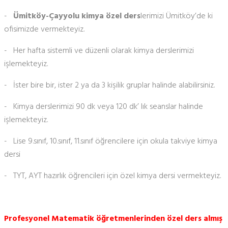
-
Ümitköy-Çayyolu kimya özel ders
lerimizi Ümitköy’de ki
ofisimizde vermekteyiz.
- Her hafta sistemli ve düzenli olarak kimya derslerimizi
işlemekteyiz.
- İster bire bir, ister 2 ya da 3 kişilik gruplar halinde alabilirsiniz.
- Kimya derslerimizi 90 dk veya 120 dk’ lık seanslar halinde
işlemekteyiz.
- Lise 9.sınıf, 10.sınıf, 11.sınıf öğrencilere için okula takviye kimya
dersi
- TYT, AYT hazırlık öğrencileri için özel kimya dersi vermekteyiz.
Profesyonel Matematik öğretmenlerinden özel ders almış